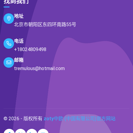
找到我们
地址
北京市朝阳区东四环南路55号
电话
+18024809498
邮箱
tremulous@hotmail.com
© 2026 - 版权所有
zoty中欧·(中国有限公司)官方网站