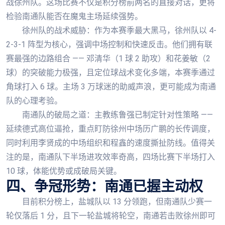
战徐州队。这场比赛不仅是积分榜前两名的直接对话，更将
检验南通队能否在魔鬼主场延续强势。
徐州队的战术威胁：作为本赛季最大黑马，徐州队以 4-
2-3-1 阵型为核心，强调中场控制和快速反击。他们拥有联
赛最强的边路组合 —— 邓清华（1 球 2 助攻）和花姜敏（2
球）的突破能力极强，且定位球战术变化多端，本赛季通过
角球打入 6 球。主场 3 万球迷的助威声浪，更可能成为南通
队的心理考验。
南通队的破局之道：主教练鲁强已制定针对性策略 ——
延续德式高位逼抢，重点盯防徐州中场历广鹏的长传调度，
同时利用李贤成的中场组织和程鑫的速度撕扯防线。值得关
注的是，南通队下半场进攻效率奇高，四场比赛下半场打入
10 球，体能优势或成破局关键。
四、争冠形势：南通已握主动权
目前积分榜上，盐城队以 13 分领跑，但南通队少赛一
轮仅落后 1 分，且下一轮盐城将轮空，南通若击败徐州即可