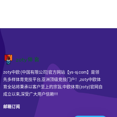
zoty中欧·(中国有限公司)官方网站【ys-sj.com】是领
先多样体育竞技平台,亚洲顶级竞技门户！,zoty中欧体
育全站将秉承以客户至上的宗旨,中欧体育(zoty)官网自
成立以来,深受广大用户信赖!!!
邮箱订阅