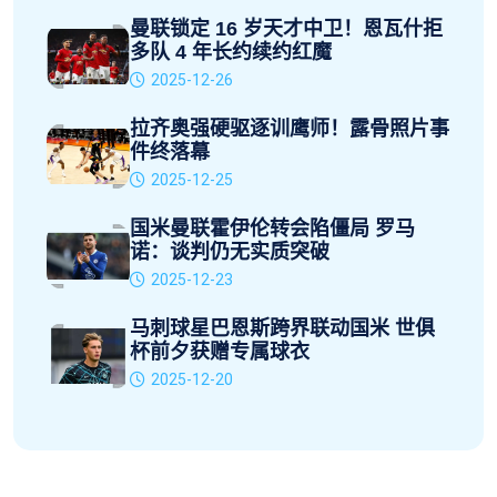
曼联锁定 16 岁天才中卫！恩瓦什拒
多队 4 年长约续约红魔
2025-12-26
拉齐奥强硬驱逐训鹰师！露骨照片事
件终落幕
2025-12-25
国米曼联霍伊伦转会陷僵局 罗马
诺：谈判仍无实质突破
2025-12-23
马刺球星巴恩斯跨界联动国米 世俱
杯前夕获赠专属球衣
2025-12-20