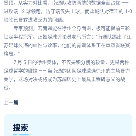
登顶。从实力对比看，南通队攻防两端的数据全面占优 ——
进攻端 12 球领跑，防守端仅失 1 球，而盐城队对宿迁的 1-0
险胜已暴露进攻乏力的问题。
专家预测，若南通能在徐州全身而退，极可能提前三轮
锁定半程冠军。正如足球评论员老马所言："南通队踢出了江
苏足球久违的血性与效率，他们的青训体系正在重塑省联赛
格局。"
7 月 5 日的徐州奥体，不仅是积分榜的较量，更是两种
足球哲学的碰撞 —— 当南通的团队足球遭遇徐州的主场暴力
美学，这场对决或将成为苏超历史上最具里程碑意义的战
役。
上一篇
搜索