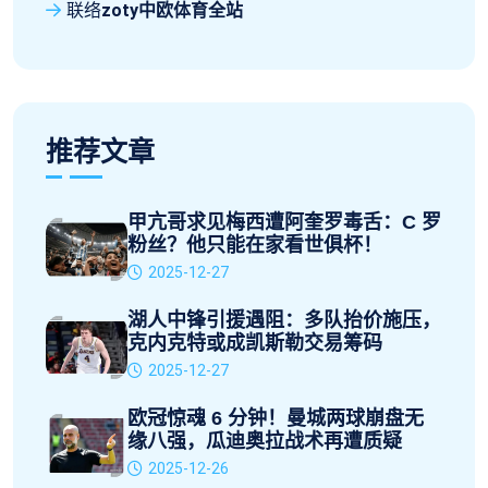
联络
zoty中欧体育全站
推荐文章
甲亢哥求见梅西遭阿奎罗毒舌：C 罗
粉丝？他只能在家看世俱杯！
2025-12-27
湖人中锋引援遇阻：多队抬价施压，
克内克特或成凯斯勒交易筹码
2025-12-27
欧冠惊魂 6 分钟！曼城两球崩盘无
缘八强，瓜迪奥拉战术再遭质疑
2025-12-26