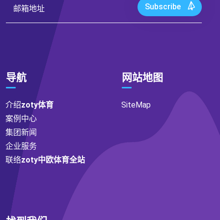
Subscribe
导航
网站地图
介绍
zoty体育
SiteMap
案例中心
集团新闻
企业服务
联络
zoty中欧体育全站