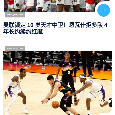
曼联锁定 16 岁天才中卫！恩瓦什拒多队 4
年长约续约红魔