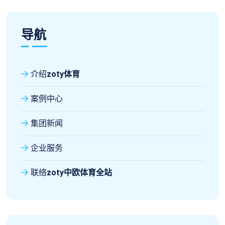
导航
介绍
zoty体育
案例中心
集团新闻
企业服务
联络
zoty中欧体育全站