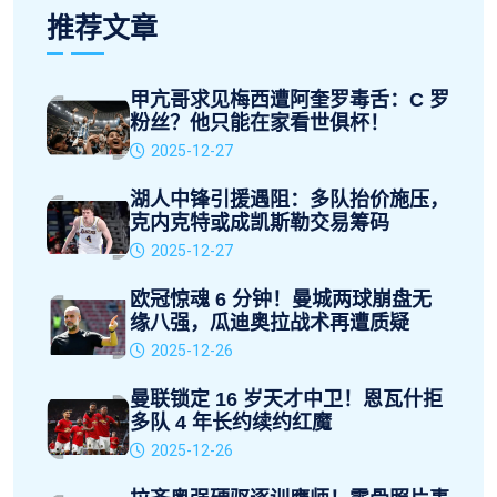
推荐文章
甲亢哥求见梅西遭阿奎罗毒舌：C 罗
粉丝？他只能在家看世俱杯！
2025-12-27
湖人中锋引援遇阻：多队抬价施压，
克内克特或成凯斯勒交易筹码
2025-12-27
欧冠惊魂 6 分钟！曼城两球崩盘无
缘八强，瓜迪奥拉战术再遭质疑
2025-12-26
曼联锁定 16 岁天才中卫！恩瓦什拒
多队 4 年长约续约红魔
2025-12-26