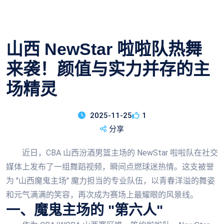
山西 NewStar 啦啦队热舞
来袭！颜值与实力并存的主
场精灵
2025-11-25
1
分享
近日，CBA 山西汾酒男篮主场的 NewStar 啦啦队在社交
媒体上发布了一组舞蹈视频，瞬间点燃球迷热情。这支被誉
为 "山西魔鬼主场" 魔力担当的专业队伍，以青春洋溢的舞姿
和元气满满的笑容，再次成为赛场上最耀眼的风景线。
一、魔鬼主场的 "第六人"