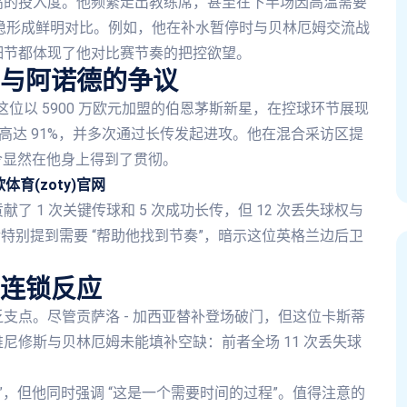
高的投入度。他频繁走出教练席，甚至在下半场因高温需要
沉稳形成鲜明对比。例如，他在补水暂停时与贝林厄姆交流战
细节都体现了他对比赛节奏的把控欲望。
与阿诺德的争议
这位以 5900 万欧元加盟的伯恩茅斯新星，在控球环节展现
功率高达 91%，并多次通过长传发起进攻。他在混合采访区提
令显然在他身上得到了贯彻。
体育(zoty)官网
 1 次关键传球和 5 次成功长传，但 12 次丢失球权与
后特别提到需要 “帮助他找到节奏”，暗示这位英格兰边后卫
连锁反应
支点。尽管贡萨洛 - 加西亚替补登场破门，但这位卡斯蒂
尼修斯与贝林厄姆未能填补空缺：前者全场 11 次丢失球
”，但他同时强调 “这是一个需要时间的过程”。值得注意的