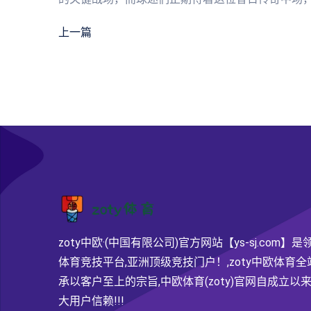
上一篇
zoty中欧·(中国有限公司)官方网站【ys-sj.com】
体育竞技平台,亚洲顶级竞技门户！,zoty中欧体育全
承以客户至上的宗旨,中欧体育(zoty)官网自成立以来
大用户信赖!!!