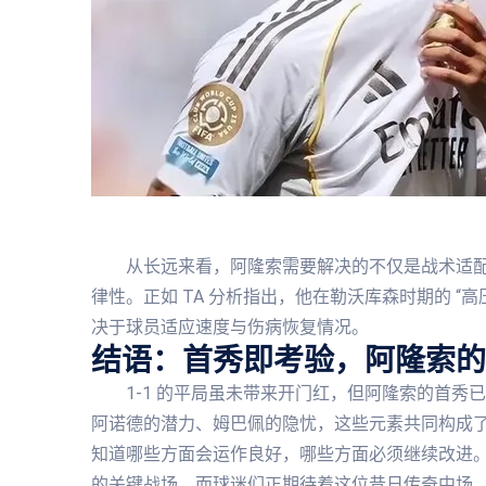
从长远来看，阿隆索需要解决的不仅是战术适
律性。正如 TA 分析指出，他在勒沃库森时期的 “高
决于球员适应速度与伤病恢复情况。
结语：首秀即考验，阿隆索的
1-1 的平局虽未带来开门红，但阿隆索的首
阿诺德的潜力、姆巴佩的隐忧，这些元素共同构成了
知道哪些方面会运作良好，哪些方面必须继续改进。
的关键战场，而球迷们正期待着这位昔日传奇中场