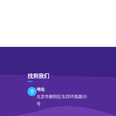
找到我们
地址
北京市朝阳区东四环南路55
号