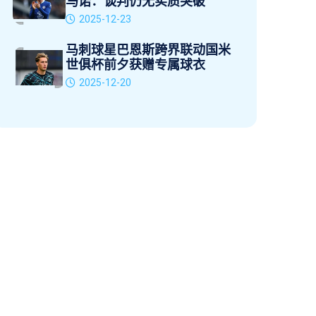
马诺：谈判仍无实质突破
2025-12-23
马刺球星巴恩斯跨界联动国米
世俱杯前夕获赠专属球衣
2025-12-20