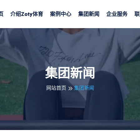
页
介绍
Zoty体育
案例中心
集团新闻
企业服务
联
集团新闻
网站首页
集团新闻