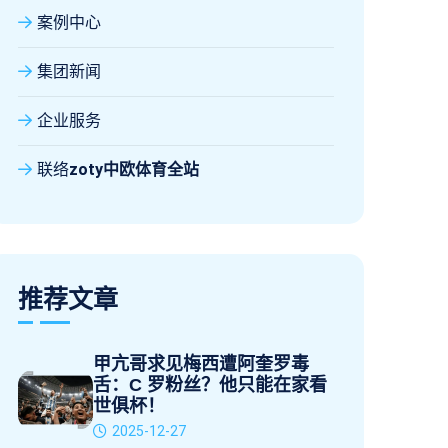
案例中心
集团新闻
企业服务
联络
zoty中欧体育全站
推荐文章
甲亢哥求见梅西遭阿奎罗毒
舌：C 罗粉丝？他只能在家看
世俱杯！
2025-12-27