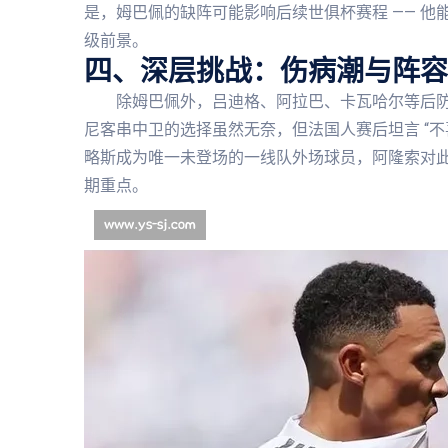
是，姆巴佩的缺阵可能影响后续世俱杯赛程 —— 
级前景。
四、深层挑战：伤病潮与阵容
除姆巴佩外，吕迪格、阿拉巴、卡瓦哈尔等后
尼客串中卫的选择虽然无奈，但法国人赛后坦言 “
略斯成为唯一未登场的一线队外场球员，阿隆索对此
期重点。